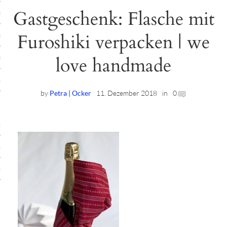
Gastgeschenk: Flasche mit
ruck-Workshops
Furoshiki verpacken | we
op-Location
love handmade
ilding-Workshops
rkshops
by
Petra | Ocker
11. Dezember 2018
in
0
op
rkshops
oad
ein