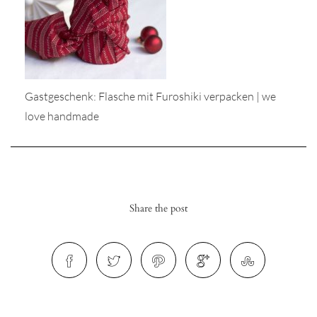
Gastgeschenk: Flasche mit Furoshiki verpacken | we
r
love handmade
ionen
to
Share the post
b