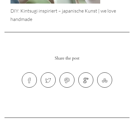
DIY: Kintsugi inspiriert – japanische Kunst | we love
handmade
r
ionen
Share the post
to
b