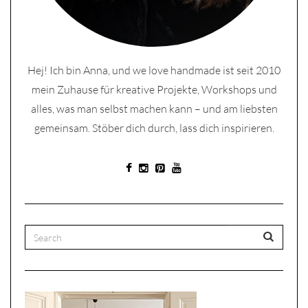
Hej! Ich bin Anna, und we love handmade ist seit 2010
mein Zuhause für kreative Projekte, Workshops und
alles, was man selbst machen kann – und am liebsten
gemeinsam. Stöber dich durch, lass dich inspirieren.