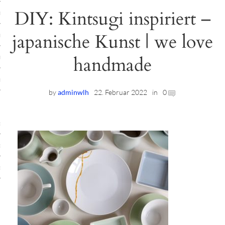
DIY: Kintsugi inspiriert –
ruck-Workshops
japanische Kunst | we love
op-Location
handmade
ilding-Workshops
rkshops
by
adminwlh
22. Februar 2022
in
0
op
rkshops
oad
ein