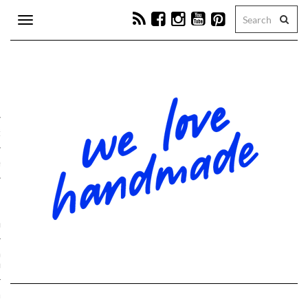
Toggle
navigation
tion
e
ps
hop-Programm
schmuck- & Bag-Charms-
hops
kranz-Workshops