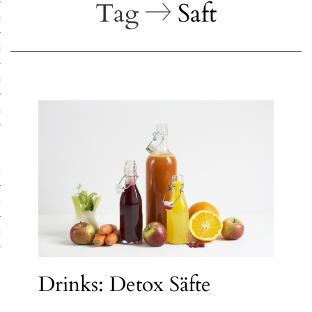
Tag
Saft
ruck-Workshops
op-Location
ilding-Workshops
rkshops
op
rkshops
oad
ein
Drinks: Detox Säfte