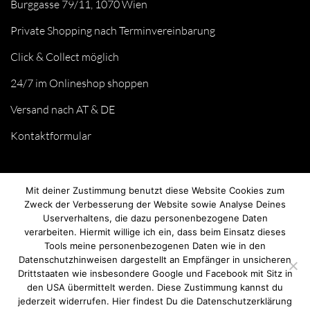
Burggasse 79/11, 1070 Wien
Private Shopping nach Terminvereinbarung
Click & Collect möglich
24/7 im Onlineshop shoppen
Versand nach AT & DE
Kontaktformular
Mit deiner Zustimmung benutzt diese Website Cookies zum
Zweck der Verbesserung der Website sowie Analyse Deines
Userverhaltens, die dazu personenbezogene Daten
verarbeiten. Hiermit willige ich ein, dass beim Einsatz dieses
Tools meine personenbezogenen Daten wie in den
Datenschutzhinweisen dargestellt an Empfänger in unsicheren
Drittstaaten wie insbesondere Google und Facebook mit Sitz in
© we love handmade 2026. All rights reserved.
den USA übermittelt werden. Diese Zustimmung kannst du
jederzeit widerrufen. Hier findest Du die Datenschutzerklärung