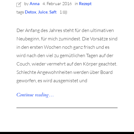
by
Anna
4. Februar 2016
in
Rezept
tags
Detox
,
Juice
,
Saft
1
Der Anfang des Jahres steht für den ultimativen
Neubeginn, für mich zumindest. Die Vorsätze sind
r
in den ersten Wochen noch ganz frisch und es
ionen
wird nach den viel zu gemütlichen Tagen auf der
Couch, wieder vermehrt auf den Körper geachtet.
Schlechte Angewohnheiten werden über Board
geworfen, es wird ausgemistet und
to
b
Continue reading…