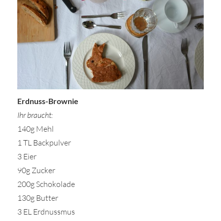
Erdnuss-Brownie
Ihr braucht:
140g Mehl
1 TL Backpulver
3 Eier
90g Zucker
200g Schokolade
130g Butter
3 EL Erdnussmus