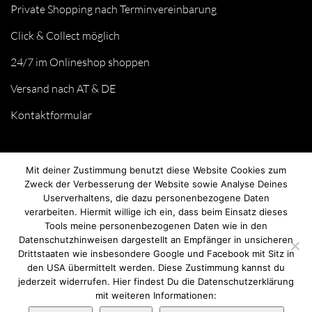
Private Shopping nach Terminvereinbarung
Click & Collect möglich
24/7 im Onlineshop shoppen
Versand nach AT & DE
Kontaktformular
Mit deiner Zustimmung benutzt diese Website Cookies zum
Zweck der Verbesserung der Website sowie Analyse Deines
Userverhaltens, die dazu personenbezogene Daten
verarbeiten. Hiermit willige ich ein, dass beim Einsatz dieses
Tools meine personenbezogenen Daten wie in den
Datenschutzhinweisen dargestellt an Empfänger in unsicheren
Drittstaaten wie insbesondere Google und Facebook mit Sitz in
© we love handmade 2026. All rights reserved.
den USA übermittelt werden. Diese Zustimmung kannst du
jederzeit widerrufen. Hier findest Du die Datenschutzerklärung
mit weiteren Informationen: