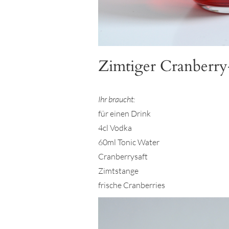
Zimtiger Cranberry
Ihr braucht:
für einen Drink
4cl Vodka
60ml Tonic Water
Cranberrysaft
Zimtstange
frische Cranberries