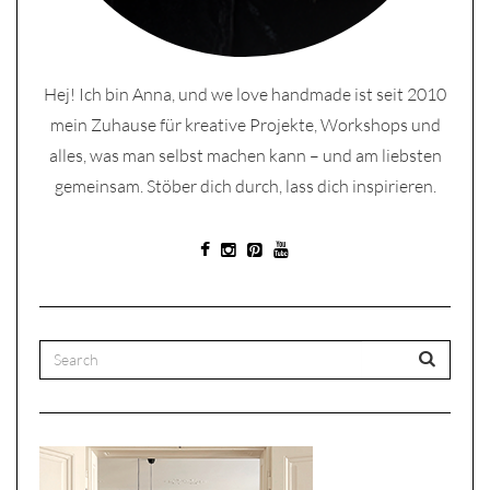
Hej! Ich bin Anna, und we love handmade ist seit 2010
mein Zuhause für kreative Projekte, Workshops und
alles, was man selbst machen kann – und am liebsten
gemeinsam. Stöber dich durch, lass dich inspirieren.