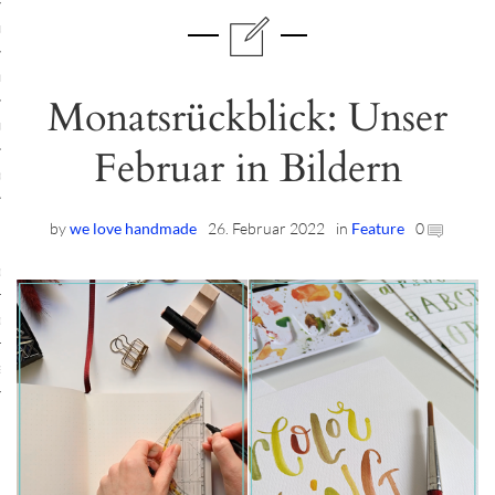
ruck-Workshops
op-Location
Monatsrückblick: Unser
ilding-Workshops
Februar in Bildern
rkshops
op
by
we love handmade
26. Februar 2022
in
Feature
0
rkshops
oad
ein