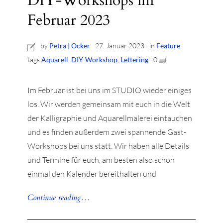
DIY-Workshops im
Februar 2023
by
Petra | Ocker
27. Januar 2023
in
Feature
tags
Aquarell
,
DIY-Workshop
,
Lettering
0
r
Im Februar ist bei uns im STUDIO wieder einiges
ionen
los. Wir werden gemeinsam mit euch in die Welt
der Kalligraphie und Aquarellmalerei eintauchen
und es finden außerdem zwei spannende Gast-
to
Workshops bei uns statt. Wir haben alle Details
b
und Termine für euch, am besten also schon
einmal den Kalender bereithalten und
Continue reading…