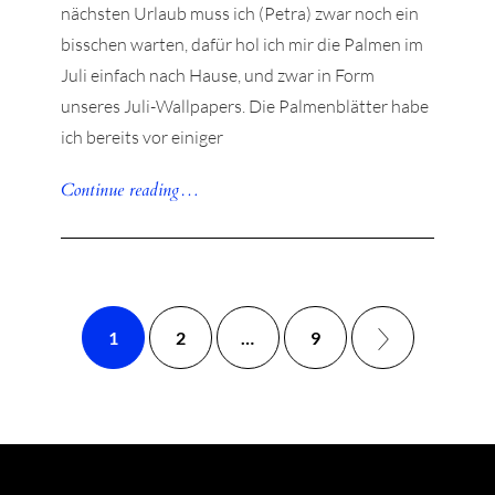
nächsten Urlaub muss ich (Petra) zwar noch ein
bisschen warten, dafür hol ich mir die Palmen im
Juli einfach nach Hause, und zwar in Form
unseres Juli-Wallpapers. Die Palmenblätter habe
ich bereits vor einiger
Continue reading…
1
2
…
9