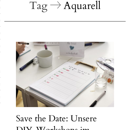
Tag
Aquarell
ruck-Workshops
op-Location
ilding-Workshops
rkshops
op
rkshops
oad
ein
Save the Date: Unsere