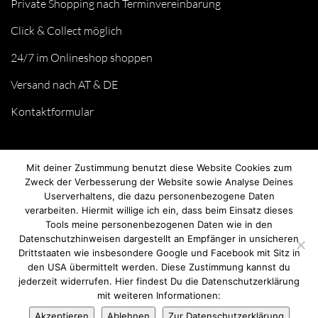
Private Shopping nach Terminvereinbarung
Click & Collect möglich
24/7 im Onlineshop shoppen
Versand nach AT & DE
Kontaktformular
Mit deiner Zustimmung benutzt diese Website Cookies zum
Zweck der Verbesserung der Website sowie Analyse Deines
Userverhaltens, die dazu personenbezogene Daten
verarbeiten. Hiermit willige ich ein, dass beim Einsatz dieses
Tools meine personenbezogenen Daten wie in den
Datenschutzhinweisen dargestellt an Empfänger in unsicheren
Drittstaaten wie insbesondere Google und Facebook mit Sitz in
© we love handmade 2026. All rights reserved.
den USA übermittelt werden. Diese Zustimmung kannst du
jederzeit widerrufen. Hier findest Du die Datenschutzerklärung
mit weiteren Informationen:
Akzeptieren
Ablehnen
Zur Datenschutzerklärung