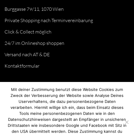
Burggasse 79/11, 1070 Wien
Private Shopping nach Terminvereinbarung
Click & Collect möglich
24/7 im Onlineshop shoppen
Versand nach AT & DE
Kontaktformular
Mit deiner Zustimmung benutzt diese Website Cookies zum
Zweck der Verbesserung der Website sowie Analyse Deines
Userverhaltens, die dazu personenbezogene Daten
verarbeiten. Hiermit willige ich ein, dass beim Einsatz dieses
Tools meine personenbezogenen Daten wie in den
Datenschutzhinweisen dargestellt an Empfänger in unsicheren
Drittstaaten wie insbesondere Google und Facebook mit Sitz in
© we love handmade 2026. All rights reserved.
den USA übermittelt werden. Diese Zustimmung kannst du