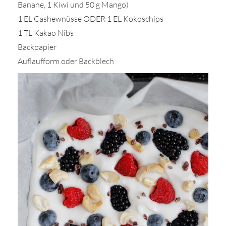
Banane, 1 Kiwi und 50 g Mango)
1 EL Cashewnüsse ODER 1 EL Kokoschips
1 TL Kakao Nibs
Backpapier
Auflaufform oder Backblech