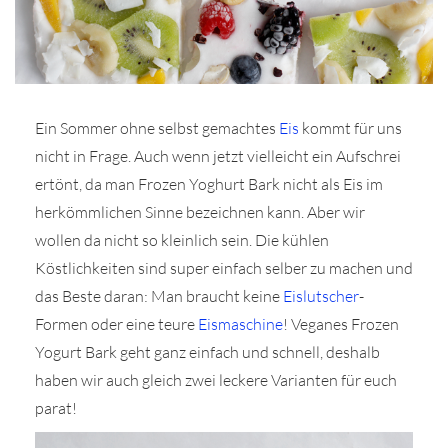
Ein Sommer ohne selbst gemachtes
Eis
kommt für uns
r
nicht in Frage. Auch wenn jetzt vielleicht ein Aufschrei
ertönt, da man Frozen Yoghurt Bark nicht als Eis im
ionen
herkömmlichen Sinne bezeichnen kann. Aber wir
wollen da nicht so kleinlich sein. Die kühlen
Köstlichkeiten sind super einfach selber zu machen und
to
das Beste daran: Man braucht keine
Eislutscher
-
b
Formen oder eine teure
Eismaschine
! Veganes Frozen
Yogurt Bark geht ganz einfach und schnell, deshalb
haben wir auch gleich zwei leckere Varianten für euch
parat!